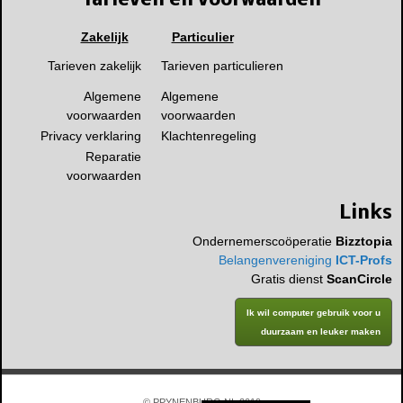
Tarieven en voorwaarden
Zakelijk
Particulier
Tarieven zakelijk
Tarieven particulieren
Algemene
Algemene
voorwaarden
voorwaarden
Privacy verklaring
Klachtenregeling
Reparatie
voorwaarden
Links
Ondernemerscoöperatie
Bizztopia
Belangenvereniging
ICT-Profs
Gratis dienst
ScanCircle
Ik wil computer gebruik voor u
duurzaam en leuker maken
© PPYNENBURG.NL 2019