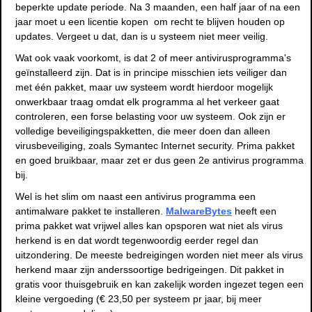
beperkte update periode. Na 3 maanden, een half jaar of na een
jaar moet u een licentie kopen om recht te blijven houden op
updates. Vergeet u dat, dan is u systeem niet meer veilig.
Wat ook vaak voorkomt, is dat 2 of meer antivirusprogramma's
geïnstalleerd zijn. Dat is in principe misschien iets veiliger dan
met één pakket, maar uw systeem wordt hierdoor mogelijk
onwerkbaar traag omdat elk programma al het verkeer gaat
controleren, een forse belasting voor uw systeem. Ook zijn er
volledige beveiligingspakketten, die meer doen dan alleen
virusbeveiliging, zoals Symantec Internet security. Prima pakket
en goed bruikbaar, maar zet er dus geen 2e antivirus programma
bij.
Wel is het slim om naast een antivirus programma een
antimalware pakket te installeren.
MalwareBytes
heeft een
prima pakket wat vrijwel alles kan opsporen wat niet als virus
herkend is en dat wordt tegenwoordig eerder regel dan
uitzondering. De meeste bedreigingen worden niet meer als virus
herkend maar zijn anderssoortige bedrigeingen. Dit pakket in
gratis voor thuisgebruik en kan zakelijk worden ingezet tegen een
kleine vergoeding (€ 23,50 per systeem pr jaar, bij meer