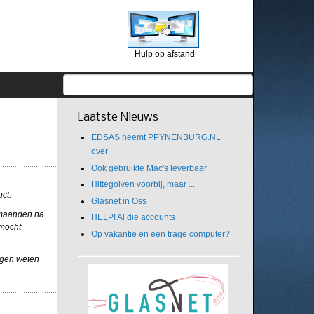
Hulp op afstand
Laatste Nieuws
EDSAS neemt PPYNENBURG.NL
over
Ook gebruikte Mac's leverbaar
Hittegolven voorbij, maar ...
uct.
Glasnet in Oss
e maanden na
HELP! Al die accounts
 mocht
Op vakantie en een trage computer?
dagen weten