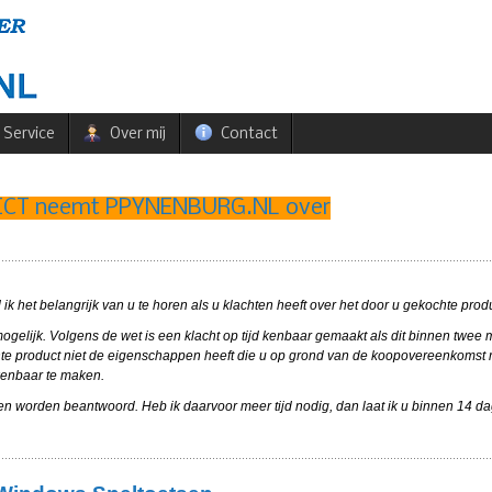
Service
Over mij
Contact
& ICT neemt PPYNENBURG.NL over
ik het belangrijk van u te horen als u klachten heeft over het door u gekochte prod
ogelijk. Volgens de wet is een klacht op tijd kenbaar gemaakt als dit binnen twe
ochte product niet de eigenschappen heeft die u op grond van de koopovereenkomst
 kenbaar te maken.
 dagen worden beantwoord. Heb ik daarvoor meer tijd nodig, dan laat ik u binnen 14 