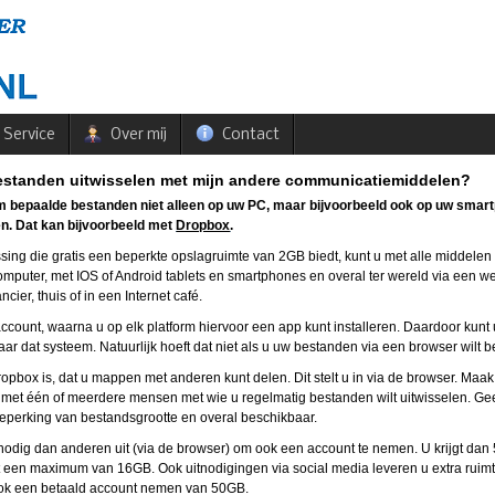
Service
Over mij
Contact
estanden uitwisselen met mijn andere communicatiemiddelen?
m bepaalde bestanden niet alleen op uw PC, maar bijvoorbeeld ook op uw smar
en. Dat kan bijvoorbeeld met
Dropbox
.
ing die gratis een beperkte opslagruimte van 2GB biedt, kunt u met alle middelen 
mputer, met IOS of Android tablets en smartphones en overal ter wereld via een w
ncier, thuis of in een Internet café.
account, waarna u op elk platform hiervoor een app kunt installeren. Daardoor kunt 
r dat systeem. Natuurlijk hoeft dat niet als u uw bestanden via een browser wilt 
opbox is, dat u mappen met anderen kunt delen. Dit stelt u in via de browser. Maa
met één of meerdere mensen met wie u regelmatig bestanden wilt uitwisselen. Ge
perking van bestandsgrootte en overal beschikbaar.
nodig dan anderen uit (via de browser) om ook een account te nemen. U krijgt da
tot een maximum van 16GB. Ook uitnodigingen via social media leveren u extra ruimte
ook een betaald account nemen van 50GB.