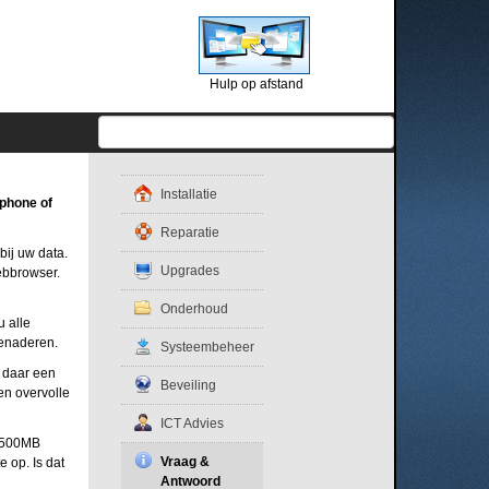
Hulp op afstand
Installatie
tphone of
Reparatie
bij uw data.
Upgrades
ebbrowser.
Onderhoud
u alle
benaderen.
Systeembeheer
k daar een
Beveiling
en overvolle
ICT Advies
n 500MB
Vraag &
 op. Is dat
Antwoord