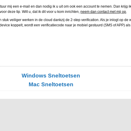
stuur mij een e-mail en dan nodig ik u uit om ook een account te nemen. Dan krijg ik
or deze tip. Wilt u, dat ik dit voor u kom inrichten,
neem dan contact met mij op
.
tuk veiliger werken in de cloud dankzij de 2-step verification. Als je inlogt op de
device koppelt, wordt een verificatiecode naar je mobiel gestuurd (SMS of APP) als 
Windows Sneltoetsen
Mac Sneltoetsen