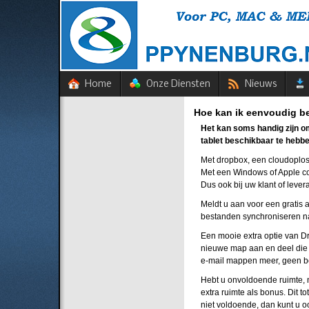
Home
Onze Diensten
Nieuws
Hoe kan ik eenvoudig b
Het kan soms handig zijn o
tablet beschikbaar te hebb
Met dropbox, een cloudoploss
Met een Windows of Apple co
Dus ook bij uw klant of levera
Meldt u aan voor een gratis 
bestanden synchroniseren naa
Een mooie extra optie van Dr
nieuwe map aan en deel die 
e-mail mappen meer, geen be
Hebt u onvoldoende ruimte, 
extra ruimte als bonus. Dit 
niet voldoende, dan kunt u 