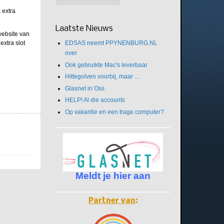
 extra
Laatste Nieuws
 website van
EDSAS neemt PPYNENBURG.NL
extra slot
over
Ook gebruikte Mac's leverbaar
Hittegolven voorbij, maar ...
Glasnet in Oss
HELP! Al die accounts
Op vakantie en een trage computer?
Meldt je hier aan
Partner van
: