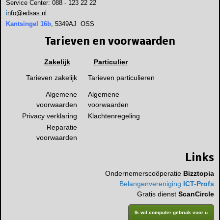
Service Center: 088 - 123 22 22
i
nfo@edsas.nl
Kantsingel 16b
, 5349AJ OSS
Tarieven en voorwaarden
Zakelijk
Particulier
Tarieven zakelijk
Tarieven particulieren
Algemene
Algemene
voorwaarden
voorwaarden
Privacy verklaring
Klachtenregeling
Reparatie
voorwaarden
Links
Ondernemerscoöperatie
Bizztopia
Belangenvereniging
ICT-Profs
Gratis dienst
ScanCircle
Ik wil computer gebruik voor u