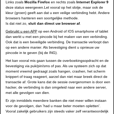
Links zoals
Mozilla Firefox
en rechts zoals
Internet Explorer 9
deze status weergeven
.Let vooral op het slotje, maar ook de
kleur (groen) geeft aan dat u een veilige verbinding hebt. Andere
browsers hanteren een soortgelijke methode.
Is dat niet zo,
sluit dan direct uw browser af
.
Gebruikt u een APP
op een Android of IOS smartphone of tablet
dan werkt u met een pincode bij het maken van een verbinding.
Ook dat is een beveiligde verbinding. De transactie verloopt dan
op een andere manier. Als bevestiging dient u opnieuw uw
pincode in te geven (bij de ING).
Het kan vooral mis gaan tussen de overboekingsopdracht en de
bevestiging via puk/pin/sms of pas. Als uw systeem zich op dat
moment vreemd gedraagt zoals hangen, crashen, het scherm
knippert of traag reageert, aarzel dan niet maar breek direct de
transactie af. Grote kans dat de sessie overgenomen is door een
hacker, de verbinding is dan omgeleid naar een andere server,
met alle gevolgen van dien.
Er zijn inmiddels meerdere banken die niet meer willen instaan
voor de gevolgen, dan 'had u maar beter moeten opletten'.
Vooral zakelijk gebruikers zijn steeds vaker zelf verantwoordelijk