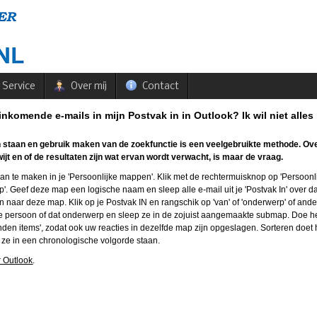
Service
Over mij
Contact
 inkomende e-mails in mijn Postvak in in Outlook? Ik wil niet alles
ten staan en gebruik maken van de zoekfunctie is een veelgebruikte methode. Ov
ijt en of de resultaten zijn wat ervan wordt verwacht, is maar de vraag.
an te maken in je 'Persoonlijke mappen'. Klik met de rechtermuisknop op 'Persoonl
. Geef deze map een logische naam en sleep alle e-mail uit je 'Postvak In' over da
naar deze map. Klik op je Postvak IN en rangschik op 'van' of 'onderwerp' of ande
die persoon of dat onderwerp en sleep ze in de zojuist aangemaakte submap. Doe h
nden items', zodat ook uw reacties in dezelfde map zijn opgeslagen. Sorteren doet h
 ze in een chronologische volgorde staan.
r Outlook
.