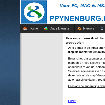
Home
Onze Diensten
Nieuws
Hoe organiseer ik al die
weggooien.
Al je e-mail in de inbox la
u op die manier helemaal kw
Beter is het, om submapjes a
mappen' en kies 'Nieuwe map'
onderwerp of van de persoon 
Selecteer alle e-mails van 
de e-mails uit de map 'Verzo
automatisch op datum, zodat
Lees ook de andere tips ove
LIJST