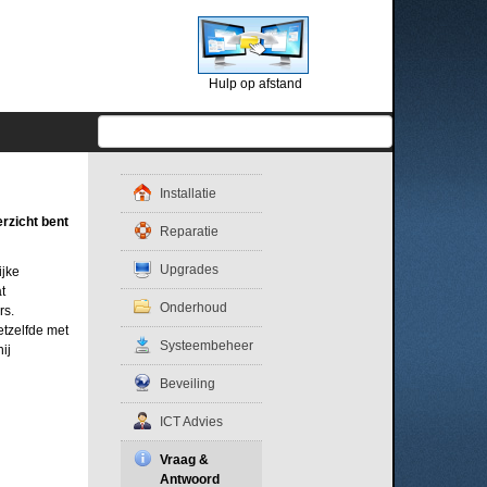
Hulp op afstand
Installatie
erzicht bent
Reparatie
Upgrades
ijke
t
Onderhoud
rs.
etzelfde met
Systeembeheer
ij
Beveiling
ICT Advies
Vraag &
Antwoord