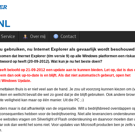
Service
Over mij
Contact
u gebruiken, nu Internet Explorer als gevaarlijk wordt beschouw
komen dat Inernet Explorer (t/m versie 9) op alle Windows platformen een riskan
twoord op heeft (20-09-2012).
Wat kun je nu het beste doen?
eeft beloofd op 21-09-2012 een update aan te kunnen bieden. Let op, dat is dus 
em dan ook up-to-date is en blijft. Als dat niet automatisch gebeurt, open het
rt Windows Update.
nettaken thuis is er niet veel aan de hand. Je zou uit voorzorg kunnen kiezen om (
ken en wellicht bevalt die wel zo goed dat je die blijft gebruiken. Ook andere br
te veiligheid kan maar op één manier. Uit die PC ;-)
anders maar is dat afhankelijk van de organisatie. Wilt u bedrijfsbreed overstappen 
consequenties hebben voor de bedrijfsvoering. Niet alle leveranciers ondersteun
 websites vragen om Silverlight of Flash ondersteuning en daarvoor moeten dan 
ar ook dan werkt het soms niet. Voor updates van Microsoft producten ben je zelfs 
n.