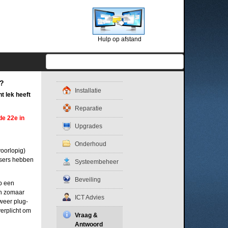
Hulp op afstand
d?
Installatie
t lek heeft
Reparatie
de 22e in
Upgrades
Onderhoud
voorlopig)
owsers hebben
Systeembeheer
Beveiling
op een
en zomaar
ICT Advies
weer plug-
verplicht om
Vraag &
Antwoord