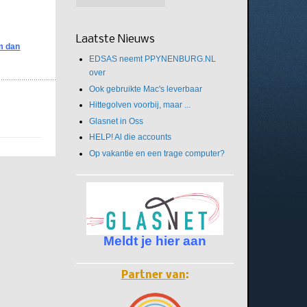
Laatste Nieuws
m dan
EDSAS neemt PPYNENBURG.NL
over
Ook gebruikte Mac's leverbaar
Hittegolven voorbij, maar ...
Glasnet in Oss
HELP! Al die accounts
Op vakantie en een trage computer?
Meldt je hier aan
Partner van
: