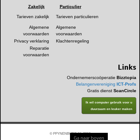
Zakelijk
Particulier
Tarieven zakelijk
Tarieven particulieren
Algemene
Algemene
voorwaarden
voorwaarden
Privacy verklaring
Klachtenregeling
Reparatie
voorwaarden
Links
Ondernemerscoöperatie
Bizztopia
Belangenvereniging
ICT-Profs
Gratis dienst
ScanCircle
Ik wil computer gebruik voor u
duurzaam en leuker maken
© PPYNENBURG.NL 2019
Ga naar boven