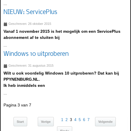
...
NIEUW: ServicePlus
Geschreven: 26 oktober 2015
Vanaf 1 november 2015 is het mogelijk om een ServicePlus
abonnement af te sluiten bij
...
Windows 10 uitproberen
Geschreven: 31 augustus 2015
Wilt u ook voordelig Windows 10 uitproberen? Dat kan bij
PPYNENBURG.NL.
Ik heb inmiddels een
...
Pagina 3 van 7
1
2
3
4
5
6
7
Start
Vorige
Volgende
Einde