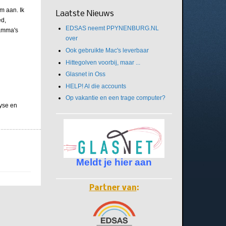
m aan. Ik
Laatste Nieuws
ed,
EDSAS neemt PPYNENBURG.NL
ramma's
over
Ook gebruikte Mac's leverbaar
Hittegolven voorbij, maar ...
Glasnet in Oss
HELP! Al die accounts
Op vakantie en een trage computer?
yse en
Meldt je hier aan
Partner van
: