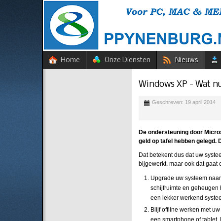
Home
Onze Diensten
Nieuws
Windows XP - Wat n
Geschreven: 19 april 2014
De ondersteuning door Micros
geld op tafel hebben gelegd
Dat betekent dus dat uw syste
bijgewerkt, maar ook dat gaat
Upgrade uw systeem naar 
schijfruimte en geheugen 
een lekker werkend systee
Blijf offline werken met 
een smartphone of tablet. 