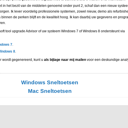
niet in het bezit van de middelen genoemd onder punt 2, schaf dan een nieuw systee
zorgen. Ik lever voordelig professionele systemen, zowel nieuw, demo als refurbish
 binnen de perken blijft en de kwaliteit hoog. Ik kan daarbij uw gegevens en prog
eren.
osoft tool upgrade Advisor of uw systeem Windows 7 of Windows 8 ondersteunt via
ndows 7
.
Windows 8
.
or wordt gegenereerd, kunt u
als bijlage naar mij mailen
voor een deskundige anal
Windows Sneltoetsen
Mac Sneltoetsen