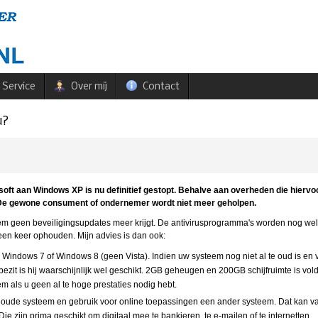
Service
Over mij
Contact
u?
oft aan Windows XP is nu definitief gestopt. Behalve aan overheden die hiervoo
. De gewone consument of ondernemer wordt niet meer geholpen.
em geen beveiligingsupdates meer krijgt. De antivirusprogramma's worden nog wel 
 een keer ophouden. Mijn advies is dan ook:
Windows 7 of Windows 8 (geen Vista). Indien uw systeem nog niet al te oud is en
bezit is hij waarschijnlijk wel geschikt. 2GB geheugen en 200GB schijfruimte is vo
m als u geen al te hoge prestaties nodig hebt.
uw oude systeem en gebruik voor online toepassingen een ander systeem. Dat kan v
Die zijn prima geschikt om digitaal mee te bankieren, te e-mailen of te internetten.