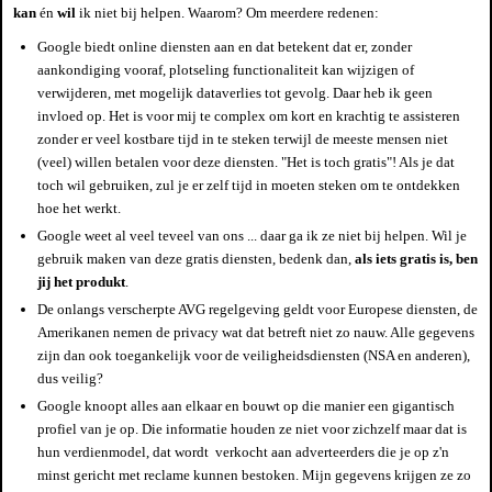
kan
én
wil
ik niet bij helpen. Waarom? Om meerdere redenen:
Google biedt online diensten aan en dat betekent dat er, zonder
aankondiging vooraf, plotseling functionaliteit kan wijzigen of
verwijderen, met mogelijk dataverlies tot gevolg. Daar heb ik geen
invloed op. Het is voor mij te complex om kort en krachtig te assisteren
zonder er veel kostbare tijd in te steken terwijl de meeste mensen niet
(veel) willen betalen voor deze diensten. "Het is toch gratis"! Als je dat
toch wil gebruiken, zul je er zelf tijd in moeten steken om te ontdekken
hoe het werkt.
Google weet al veel teveel van ons ... daar ga ik ze niet bij helpen. Wil je
gebruik maken van deze gratis diensten, bedenk dan,
als iets gratis is, ben
jij het produkt
.
De onlangs verscherpte AVG regelgeving geldt voor Europese diensten, de
Amerikanen nemen de privacy wat dat betreft niet zo nauw. Alle gegevens
zijn dan ook toegankelijk voor de veiligheidsdiensten (NSA en anderen),
dus veilig?
Google knoopt alles aan elkaar en bouwt op die manier een gigantisch
profiel van je op. Die informatie houden ze niet voor zichzelf maar dat is
hun verdienmodel, dat wordt verkocht aan adverteerders die je op z'n
minst gericht met reclame kunnen bestoken. Mijn gegevens krijgen ze zo