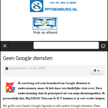
Hulp op afstand
Geen Google diensten
Geschreven: 12 juni 2018
Ik word nog wel eens benaderd om Google diensten te
ondersteunen, maar ik heb daar een duidelijke visie over. Deze
ondersteuning sluit ik principieel uit van mijn dienstenpakket. Ik
persoonlijk dan. Bij EDSAS Telecom & ICT kunnen ze je wel verder helpen.
Dit geldt voor Gmail, Google Agenda en alle andere Google diensten. Daar