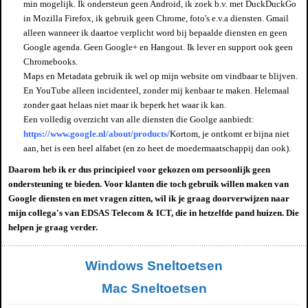
min mogelijk. Ik ondersteun geen Android, ik zoek b.v. met DuckDuckGo
in Mozilla Firefox, ik gebruik geen Chrome, foto's e.v.a diensten. Gmail
alleen wanneer ik daartoe verplicht word bij bepaalde diensten en geen
Google agenda. Geen Google+ en Hangout. Ik lever en support ook geen
Chromebooks.
Maps en Metadata gebruik ik wel op mijn website om vindbaar te blijven.
En YouTube alleen incidenteel, zonder mij kenbaar te maken. Helemaal
zonder gaat helaas niet maar ik beperk het waar ik kan.
Een volledig overzicht van alle diensten die Goolge aanbiedt:
https://www.google.nl/about/products/
Kortom, je ontkomt er bijna niet
aan, het is een heel alfabet (en zo heet de moedermaatschappij dan ook).
Daarom heb ik er dus principieel voor gekozen om persoonlijk geen
ondersteuning te bieden. Voor klanten die toch gebruik willen maken van
Google diensten en met vragen zitten, wil ik je graag doorverwijzen naar
mijn collega's van EDSAS Telecom & ICT, die in hetzelfde pand huizen. Die
helpen je graag verder.
Windows Sneltoetsen
Mac Sneltoetsen